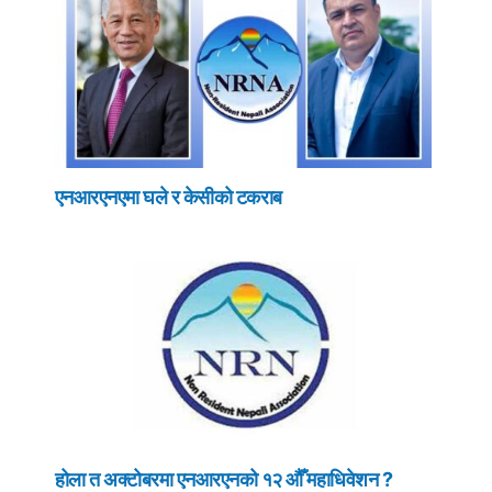
एनआरएनएमा घले र केसीको टकराब
होला त अक्टोबरमा एनआरएनको १२ औँ महाधिवेशन ?