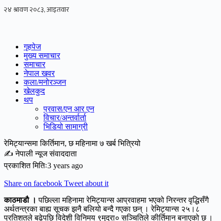
Skip
to
content
गृहपेज
मुख्य समाचार
समाचार
नेपाल खवर
कला/मनोरञ्जन
खेलकुद
थप
प्रवास/एन आर एन
विचार/अन्तर्वार्ता
भिडियो सामाग्री
रेमिट्यान्समा किर्तिमान, छ महिनामा ७ खर्ब भित्रियो
✍ नेपाली न्यूज संवाददाता
प्रकाशित मितिः3 years ago
Share on facebook
Tweet about it
काठमाडौ ।
पछिल्ला महिनामा रेमिट्यान्स आप्रवाहमा भएको निरन्तर वृद्धिसँगै
अर्थतन्त्रका बाह्य सूचक झनै बलियो बन्दै गएका छन् । रेमिट्यान्स २५।८
प्रतिशतले बढेपछि विदेशी विनिमय ९मुद्रा० सञ्चितिले कीर्तिमान बनाएको छ ।