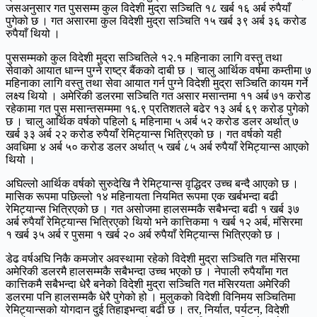
जसअनुसार गत पुससम्म कुल विदेशी मुद्रा सञ्चिति १८ खर्ब १६ अर्ब रुपैयाँ
पुगेको छ । गत असारमा कुल विदेशी मुद्रा सञ्चिति १५ खर्ब ३९ अर्ब ३६ करोड
रुपैयाँ थियो ।
पुससम्मको कुल विदेशी मुद्रा सञ्चितिले १२.१ महिनाका लागि वस्तु तथा
सेवाको आयात धान्न पुग्ने राष्ट्र बैंकको दाबी छ । चालु आर्थिक वर्षमा कम्तीमा ७
महिनाका लागि वस्तु तथा सेवा आयात गर्न पुग्ने विदेशी मुद्रा सञ्चिति कायम गर्ने
लक्ष्य थियो । अमेरिकी डलरमा सञ्चिति गत असार मसान्तमा ११ अर्ब ७१ करोड
रहेकामा गत पुस मसान्तसम्ममा १६.९ प्रतिशतले बढेर १३ अर्ब ६९ करोड पुगेको
छ । चालु आर्थिक वर्षको पहिलो ६ महिनामा ५ अर्ब ५२ करोड डलर अर्थात् ७
खर्ब ३३ अर्ब २२ करोड रुपैयाँ रेमिट्यान्स भित्रिएको छ । गत वर्षको यही
अवधिमा ४ अर्ब ५० करोड डलर अर्थात् ५ खर्ब ८५ अर्ब रुपैयाँ रेमिट्यान्स आएको
थियो ।
अघिल्लो आर्थिक वर्षको सुरुदेखि नै रेमिट्यान्स वृद्धिदर उच्च बन्दै आएको छ ।
मासिक रूपमा पछिल्लो १४ महिनायता नियमित रूपमा एक खर्बभन्दा बढी
रेमिट्यान्स भित्रिएको छ । गत असोजमा हालसम्मकै सबैभन्दा बढी १ खर्ब ३७
अर्ब रुपैयाँ रेमिट्यान्स भित्रिएको थियो भने कात्तिकमा १ खर्ब १२ अर्ब, मंसिरमा
१ खर्ब ३५ अर्ब र पुसमा १ खर्ब २० अर्ब रुपैयाँ रेमिट्यान्स भित्रिएको छ ।
डेढ वर्षअघि निकै कमजोर अवस्थामा रहेको विदेशी मुद्रा सञ्चिति गत मंसिरमा
अमेरिकी डलरमै हालसम्मकै सबैभन्दा उच्च भएको छ । नेपाली रुपैयाँमा गत
कात्तिकमै सबैभन्दा धेरै बनेको विदेशी मुद्रा सञ्चिति गत मंसिरयता अमेरिकी
डलरमा पनि हालसम्मकै धेरै पुगेको हो । मुलुकको विदेशी विनिमय सञ्चितिमा
रेमिट्यान्सको योगदान दुई तिहाइभन्दा बढी छ । तर, निर्यात, पर्यटन, विदेशी