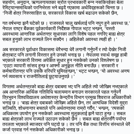
सहयोग, अनुदान, ऋणलगायतका स्रोत प्रभावकारी बन्न नसकिरहेका बेला
रेमिट्यान्समाथिको परनिर्भरता भने बढ्दै गएकामा अर्थविद्हरूको चिन्ता छ ।
‘निजी क्षेत्र निरुत्साहित छ, सरकारले विकास खर्च बढाउन सकेको छैन,
गत वर्षभन्दा झनै घटेको छ । राजस्वले चालु खर्चलाई पनि नपुग हुने अवस्था छ,’
नेपाल राष्ट्र बैंकका पूर्वकार्यकारी निर्देशक गोपाल भट्ट भन्छन्, ‘यस्तो
अवस्थामा आन्तरिक अर्थतन्त्र सुधारका लागि विशेष पहल नगरिए बाह्य क्षेत्र
सबल हुनुको लाभ राज्यले लिन सक्दैन । अहिलेको अवस्था त्यही हो ।’
अब सरकारले पूर्वाधार विकासमा धेरैभन्दा धेरै लगानी गर्नुपर्ने र त्यो देखेर निजी
क्षेत्रबाट पनि लगानी विस्तार हुने उनको भनाइ छ । नेपालमा स्वार्थ समूह हाबी
भएकाले सरकारी वित्तमा अपेक्षित सुधार हुन नसकेको उनको विश्लेषण छ ।
‘एउटा व्यापारी सांसद हुन्छ र आफ्नो अनुकूल नीति बनाउँछ । सरकारी र
कर्मचारीतन्त्र पनि उसकै वरिपरि घुमिरहन्छन्,’ भट्ट भन्छन्, ‘यो अवस्था अन्त्य
गर्न व्यवसाय र राजनीतिलाई छुट्याउनुपर्छ ।’
विगतमा अर्थतन्त्रको बाह्य क्षेत्र दबाबमा भए पनि अहिले त्यो जोखिम नभएकाले
अब आन्तरिक आर्थिक गतिविधि चलायमान बनाउन सरकारले पहल गर्नुपर्ने
त्रिभुवन विश्वविद्यालय अर्थशास्त्र केन्द्रीय विभाग प्रमुख शिवराज अधिकारीको
भनाइ छ । ‘बाह्य क्षेत्र दबाबको जोखिम अहिले छैन, तर अत्यधिक विदेशी मुद्रा
सञ्चिति, शोधनान्तर बचतले पनि अर्थतन्त्रमा राम्रो गर्दैन,’ भन्छन्, ‘त्यसको
अधिकतम उपयोग हुन नसकेको अवस्थामा मुलुकलाई झनै घाटा हुन्छ । सबल
बाह्य क्षेत्रको लाभ राज्यले उठाउन सकेको छैन । सबल बाह्य क्षेत्रसँगै पर्याप्त
तरलता भएकाले ब्याजदर पनि घट्दो छ । तर पनि बैंक तथा वित्तीय संस्थाले धेरै
कर्जा प्रवाह गर्न नसकेको अधिकारीको भनाइ छ ।