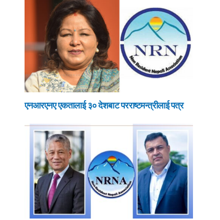
एनआरएनए एकतालाई ३० देशबाट परराष्टमन्त्रीलाई पत्र