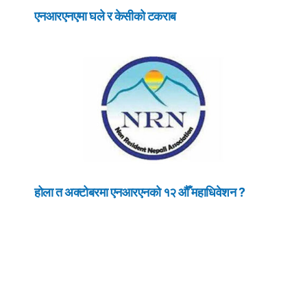
एनआरएनएमा घले र केसीको टकराब
होला त अक्टोबरमा एनआरएनको १२ औँ महाधिवेशन ?