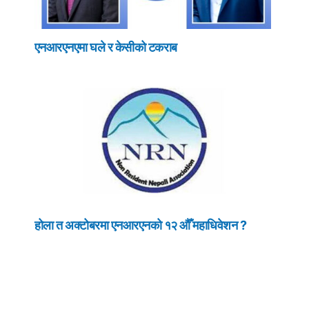
एनआरएनएमा घले र केसीको टकराब
होला त अक्टोबरमा एनआरएनको १२ औँ महाधिवेशन ?