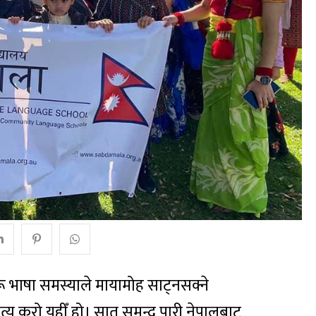
 भाषा समस्याले मायामोह साट्नसक्ने
य कुरो यहीँ हो। सात समुन्द्र पारी नेपालबाट