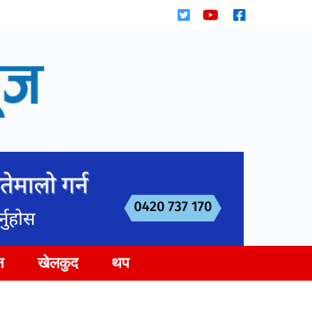
न
खेलकुद
थप