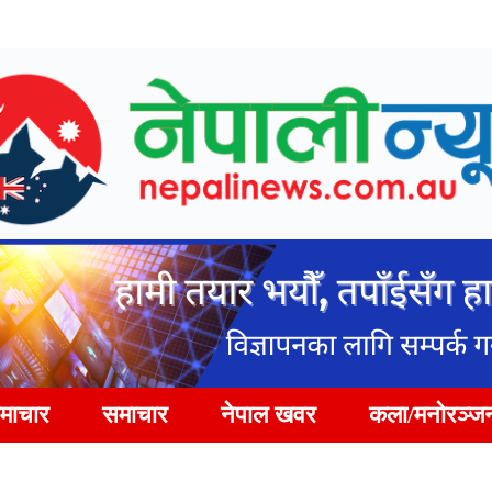
समाचार
समाचार
नेपाल खवर
कला/मनोरञ्ज