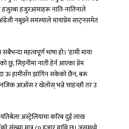
आएका हजुरबा हजुरआमाहरू नाति-नातिनाले
्रेजी नबुझ्ने समस्याले मायाप्रेम साट्नसमेत
बैभन्दा महत्वपूर्ण भाषा हो। ‍’हामी माया
ो छु, सिड्नीमा नाती हेर्न आएका प्रेम
्दा ऊ हामीसँग झांगिन सकेको छैन, बरू
 नजिक आओस र खेलोस् भन्ने चाहन्छौ तर उ
तिबेला अस्ट्रेलियामा करिब दुई लाख
ीको संख्या मात्र ८० हजार माथि छ। जसमध्ये