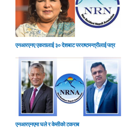
एनआरएनए एकतालाई ३० देशबाट परराष्टमन्त्रीलाई पत्र
एनआरएनएमा घले र केसीको टकराब