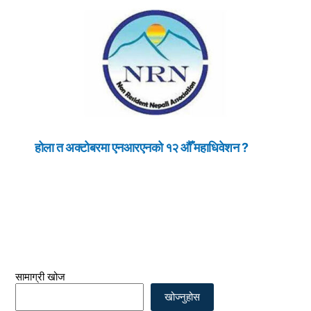
होला त अक्टोबरमा एनआरएनको १२ औँ महाधिवेशन ?
सामाग्री खोज
खोज्नुहोस