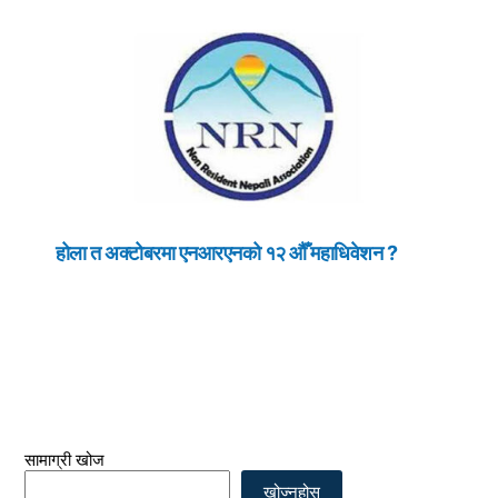
होला त अक्टोबरमा एनआरएनको १२ औँ महाधिवेशन ?
सामाग्री खोज
खोज्नुहोस