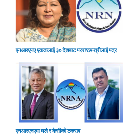
एनआरएनए एकतालाई ३० देशबाट परराष्टमन्त्रीलाई पत्र
एनआरएनएमा घले र केसीको टकराब