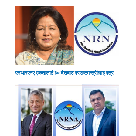
एनआरएनए एकतालाई ३० देशबाट परराष्टमन्त्रीलाई पत्र