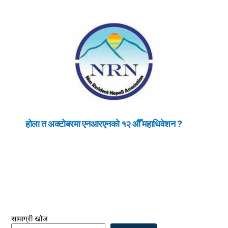
होला त अक्टोबरमा एनआरएनको १२ औँ महाधिवेशन ?
सामाग्री खोज