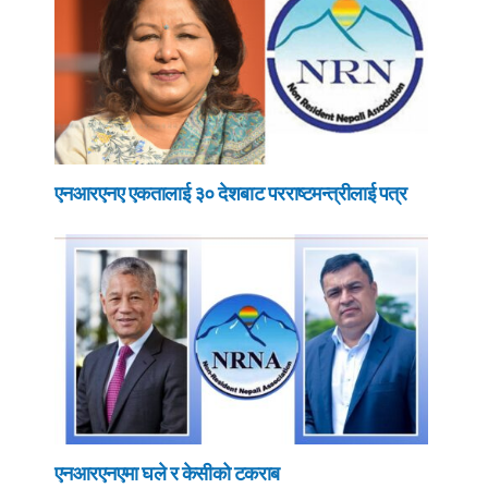
एनआरएनए एकतालाई ३० देशबाट परराष्टमन्त्रीलाई पत्र
एनआरएनएमा घले र केसीको टकराब