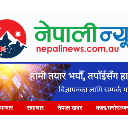
समाचार
समाचार
नेपाल खवर
कला/मनोरञ्ज