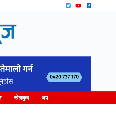
न
खेलकुद
थप