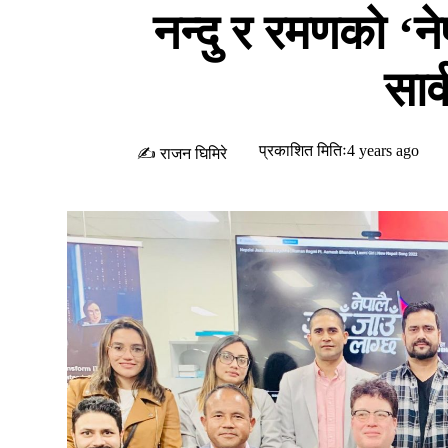
नन्दु र रमणको ‘ने
सार
प्रकाशित मितिः4 years ago
✍ राजन घिमिरे