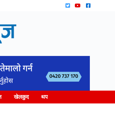
न
खेलकुद
थप