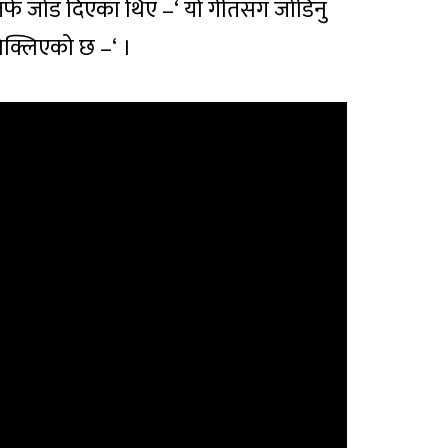
रा तर्फ जोड दिएका थिए –‘ यो गीतसंग जोडिनु
निक्लिएको छ –‘ ।