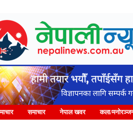
समाचार
समाचार
नेपाल खवर
कला/मनोरञ्ज