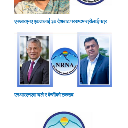
एनआरएनए एकतालाई ३० देशबाट परराष्टमन्त्रीलाई पत्र
एनआरएनएमा घले र केसीको टकराब