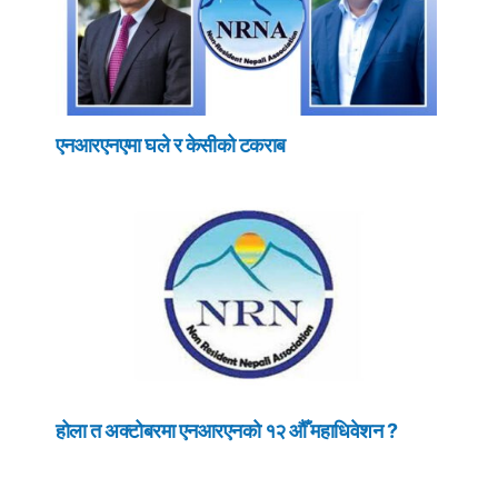
एनआरएनएमा घले र केसीको टकराब
होला त अक्टोबरमा एनआरएनको १२ औँ महाधिवेशन ?