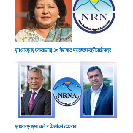
एनआरएनए एकतालाई ३० देशबाट परराष्टमन्त्रीलाई पत्र
एनआरएनएमा घले र केसीको टकराब