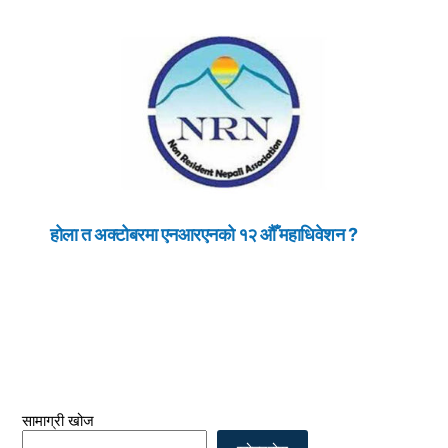
होला त अक्टोबरमा एनआरएनको १२ औँ महाधिवेशन ?
सामाग्री खोज