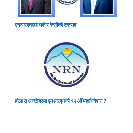
एनआरएनएमा घले र केसीको टकराब
होला त अक्टोबरमा एनआरएनको १२ औँ महाधिवेशन ?