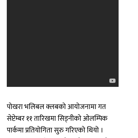
पोखरा भलिबल क्लबको आयोजनामा गत
सेप्टेम्बर ११ तारिखमा सिड्नीको ओलम्पिक
पार्कमा प्रतियोगिता सुरु गरिएको थियो ।