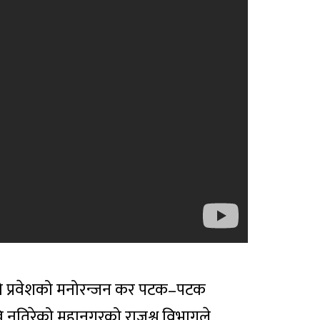
िनो प्रवेशको मनोरन्जन कर पटक–पटक
देखि नतिरेको महानगरको राजश्व विभागले