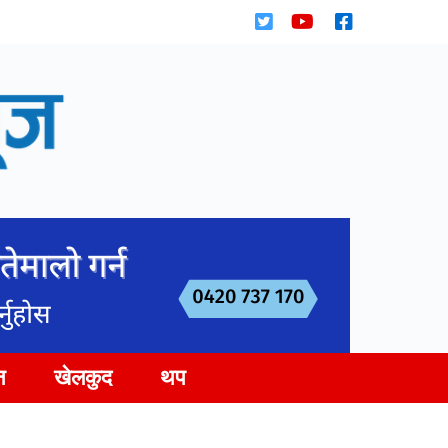
न
खेलकुद
थप