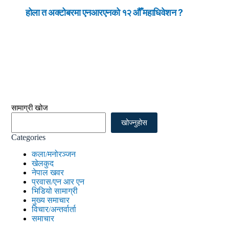
होला त अक्टोबरमा एनआरएनको १२ औँ महाधिवेशन ?
सामाग्री खोज
खोज्नुहोस
Categories
कला/मनोरञ्जन
खेलकुद
नेपाल खवर
प्रवास/एन आर एन
भिडियो सामाग्री
मुख्य समाचार
विचार/अन्तर्वार्ता
समाचार