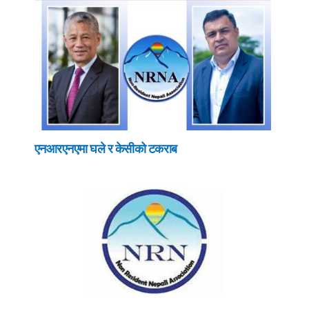
एनआरएनएमा घले र केसीको टकराब