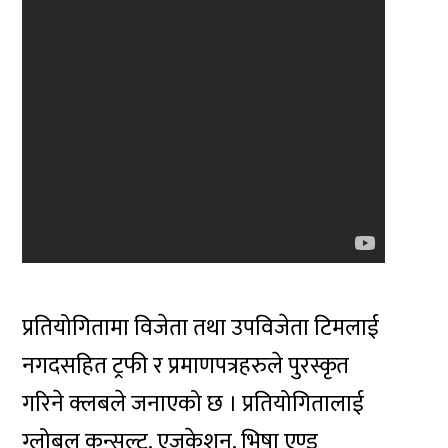
प्रतियोगितामा विजेता तथा उपविजेता टिमलाई
नगदसहित ट्रफी र प्रमाणपत्रहरुले पुरस्कृत
गरिने क्लबले जनाएको छ । प्रतियोगितालाई
ग्लोबल कन्सल्ट, एजुकेशन, भिषा एण्ड