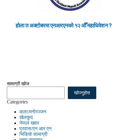
होला त अक्टोबरमा एनआरएनको १२ औँ महाधिवेशन ?
सामाग्री खोज
खोज्नुहोस
Categories
कला/मनोरञ्जन
खेलकुद
नेपाल खवर
प्रवास/एन आर एन
भिडियो सामाग्री
मुख्य समाचार