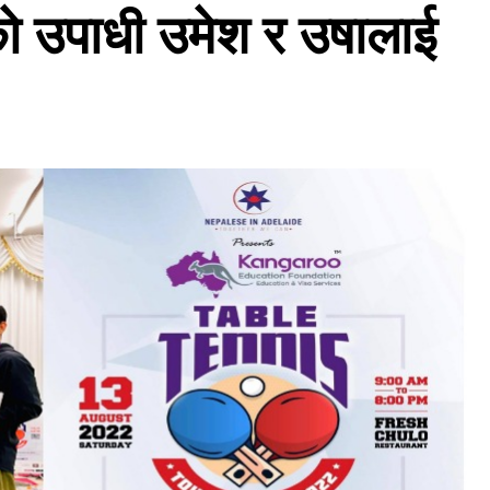
को उपाधी उमेश र उषालाई