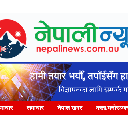
समाचार
समाचार
नेपाल खवर
कला/मनोरञ्ज