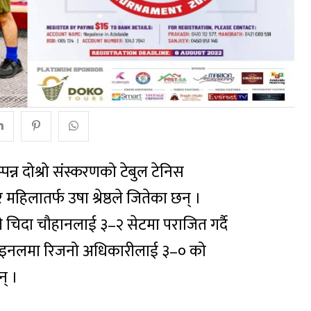
न्न दोश्रो संस्करणको टेबुल टेनिस
महिलातर्फ उषा श्रेष्ठले जितेका छन् ।
े चिदा चौहानलाई ३–२ सेटमा पराजित गर्दै
ले फाइनलमा रिजनो अधिकारीलाई ३–० को
् ।