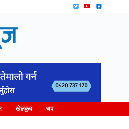
न
खेलकुद
थप