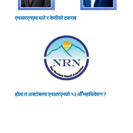
एनआरएनएमा घले र केसीको टकराब
होला त अक्टोबरमा एनआरएनको १२ औँ महाधिवेशन ?