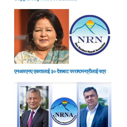
एनआरएनए एकतालाई ३० देशबाट परराष्टमन्त्रीलाई पत्र