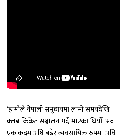
‘हामीले नेपाली समुदायमा लामो समयदेखि
क्लब क्रिकेट सञ्चालन गर्दै आएका थियौँ, अब
एक कदम अघि बढेर व्यवसायिक रुपमा अघि