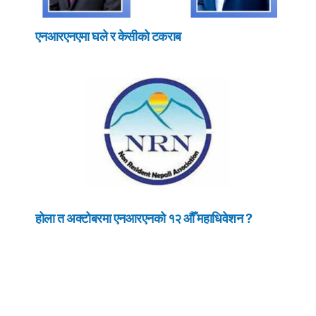
एनआरएनएमा घले र केसीको टकराब
होला त अक्टोबरमा एनआरएनको १२ औँ महाधिवेशन ?