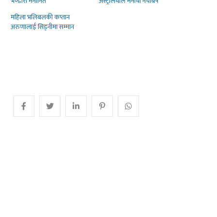
भण्डारी मनोनित
अस्ट्रेलियाले मनायो नयाँबर्ष
महिला भलिबलकी कप्तान
अरुणालाई सिड्नीमा सम्मान