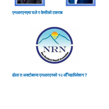
एनआरएनएमा घले र केसीको टकराब
होला त अक्टोबरमा एनआरएनको १२ औँ महाधिवेशन ?