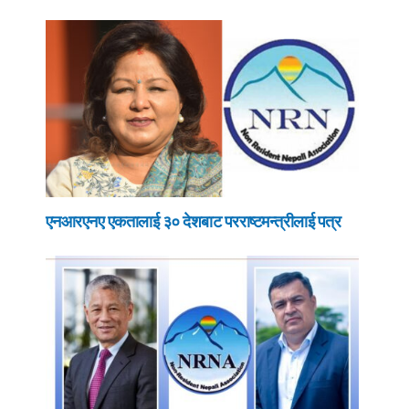
एनआरएनए एकतालाई ३० देशबाट परराष्टमन्त्रीलाई पत्र