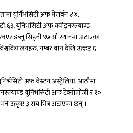
यतामा युर्निभसिटी अफ मेलर्बन ४७,
टी ६३, युनिभसिर्टी अफ क्वीइनस्ल्याण्ड
 युएनएसडब्लु सिड्नी ९७ औ स्थानमा अटाएका
श्वविद्यालयहरु, नम्बर वान देखि उत्कृष्ट ६
ुनिर्भसिटी अफ वेस्र्टन अस्ट्रेलिया, आठौमा
इनस्ल्याण्ड युनिभसिटी अफ टेक्नोलोजी र १०
ने उत्कृष्ट ३ सय भित्र अटाएका छन् ।