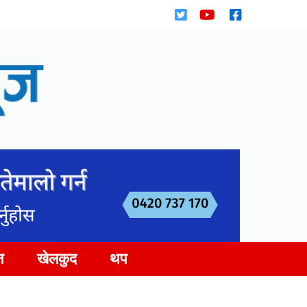
न
खेलकुद
थप