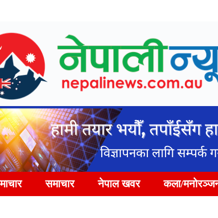
समाचार
समाचार
नेपाल खवर
कला/मनोरञ्ज