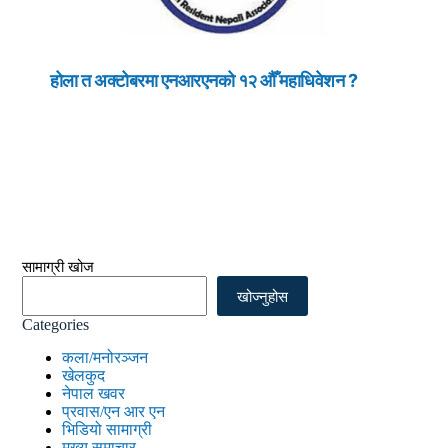
होला त अक्टोबरमा एनआरएनको १२ औँ महाधिवेशन ?
सामाग्री खोज
खोज्नुहोस
Categories
कला/मनोरञ्जन
खेलकुद
नेपाल खवर
प्रवास/एन आर एन
भिडियो सामाग्री
मुख्य समाचार