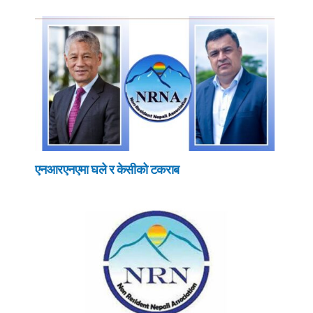
एनआरएनएमा घले र केसीको टकराब