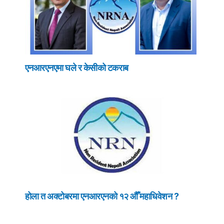
एनआरएनएमा घले र केसीको टकराब
होला त अक्टोबरमा एनआरएनको १२ औँ महाधिवेशन ?