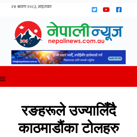
Skip
to
content
रङहरूले उज्यालिँदै
काठमाडौंका टोलहरु