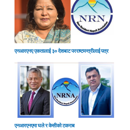
एनआरएनए एकतालाई ३० देशबाट परराष्टमन्त्रीलाई पत्र
एनआरएनएमा घले र केसीको टकराब