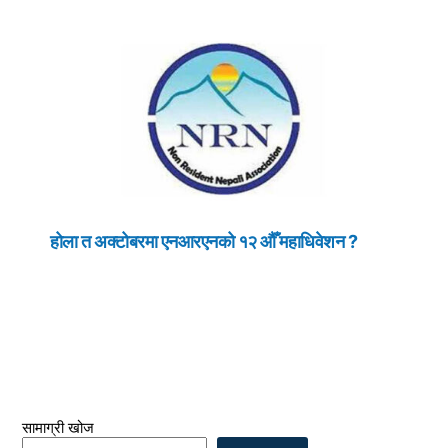
होला त अक्टोबरमा एनआरएनको १२ औँ महाधिवेशन ?
सामाग्री खोज