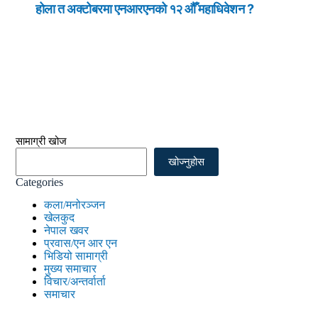
होला त अक्टोबरमा एनआरएनको १२ औँ महाधिवेशन ?
सामाग्री खोज
खोज्नुहोस
Categories
कला/मनोरञ्जन
खेलकुद
नेपाल खवर
प्रवास/एन आर एन
भिडियो सामाग्री
मुख्य समाचार
विचार/अन्तर्वार्ता
समाचार