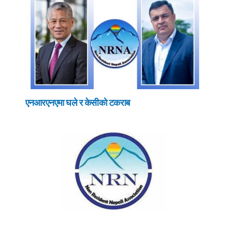
एनआरएनएमा घले र केसीको टकराब