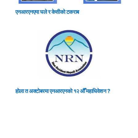
एनआरएनएमा घले र केसीको टकराब
होला त अक्टोबरमा एनआरएनको १२ औँ महाधिवेशन ?