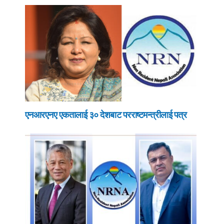
एनआरएनए एकतालाई ३० देशबाट परराष्टमन्त्रीलाई पत्र