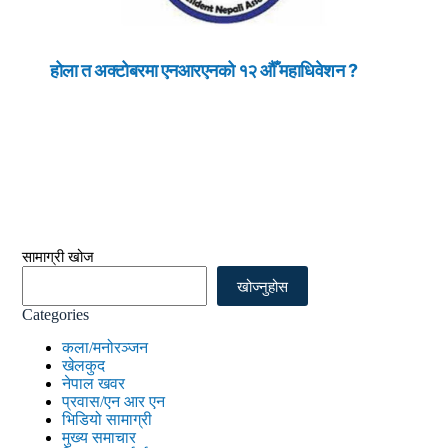
होला त अक्टोबरमा एनआरएनको १२ औँ महाधिवेशन ?
सामाग्री खोज
खोज्नुहोस
Categories
कला/मनोरञ्जन
खेलकुद
नेपाल खवर
प्रवास/एन आर एन
भिडियो सामाग्री
मुख्य समाचार