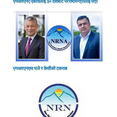
एनआरएनए एकतालाई ३० देशबाट परराष्टमन्त्रीलाई पत्र
एनआरएनएमा घले र केसीको टकराब