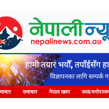
समाचार
समाचार
नेपाल खवर
कला/मनोरञ्ज