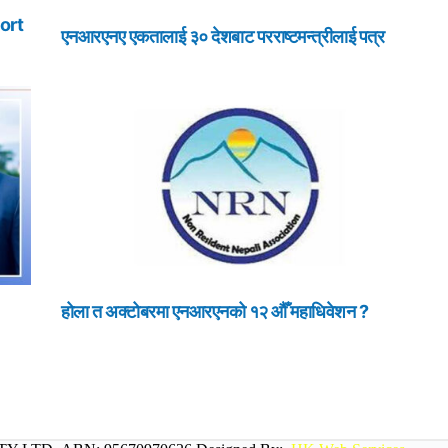
ort
एनआरएनए एकतालाई ३० देशबाट परराष्टमन्त्रीलाई पत्र
होला त अक्टोबरमा एनआरएनको १२ औँ महाधिवेशन ?