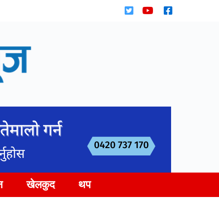
न
खेलकुद
थप