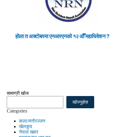
होला त अक्टोबरमा एनआरएनको १२ औँ महाधिवेशन ?
सामाग्री खोज
खोज्नुहोस
Categories
कला/मनोरञ्जन
खेलकुद
नेपाल खवर