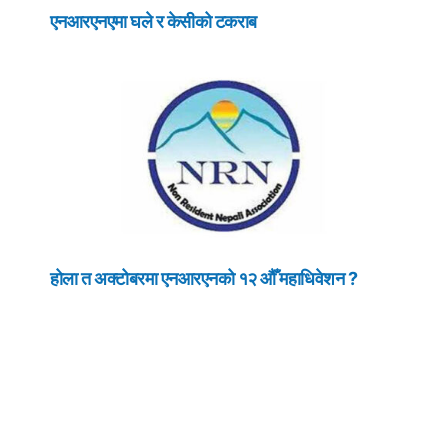
एनआरएनएमा घले र केसीको टकराब
होला त अक्टोबरमा एनआरएनको १२ औँ महाधिवेशन ?