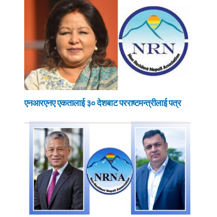
एनआरएनए एकतालाई ३० देशबाट परराष्टमन्त्रीलाई पत्र