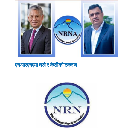
एनआरएनएमा घले र केसीको टकराब