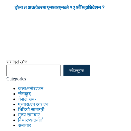
होला त अक्टोबरमा एनआरएनको १२ औँ महाधिवेशन ?
सामाग्री खोज
खोज्नुहोस
Categories
कला/मनोरञ्जन
खेलकुद
नेपाल खवर
प्रवास/एन आर एन
भिडियो सामाग्री
मुख्य समाचार
विचार/अन्तर्वार्ता
समाचार