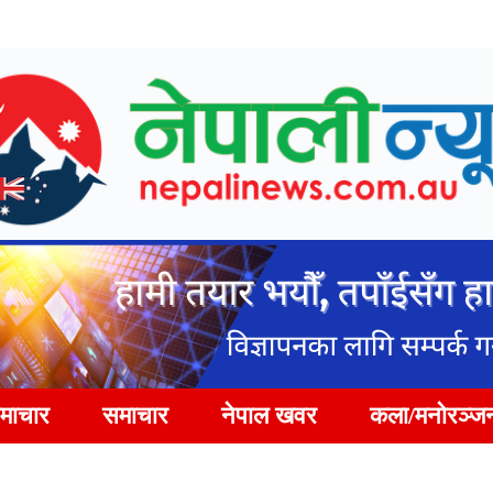
समाचार
समाचार
नेपाल खवर
कला/मनोरञ्ज