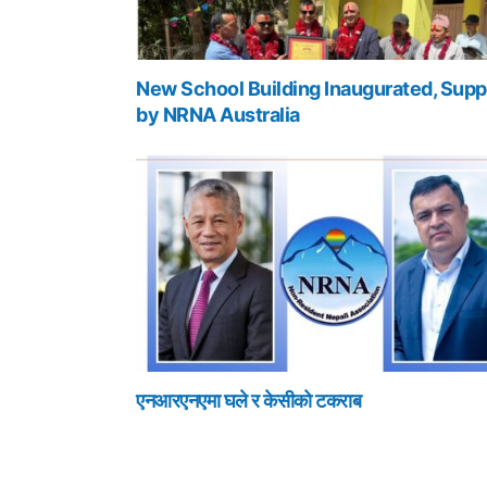
New School Building Inaugurated, Supp
by NRNA Australia
एनआरएनएमा घले र केसीको टकराब