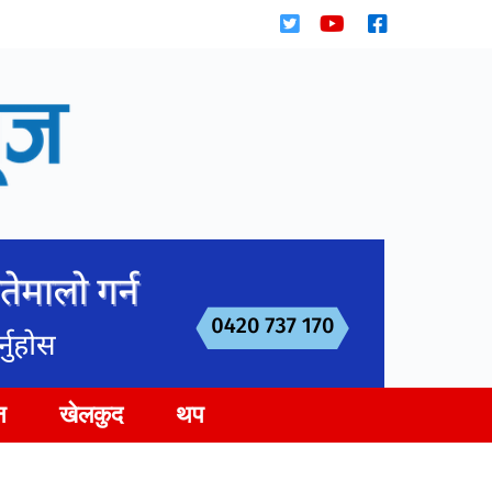
न
खेलकुद
थप