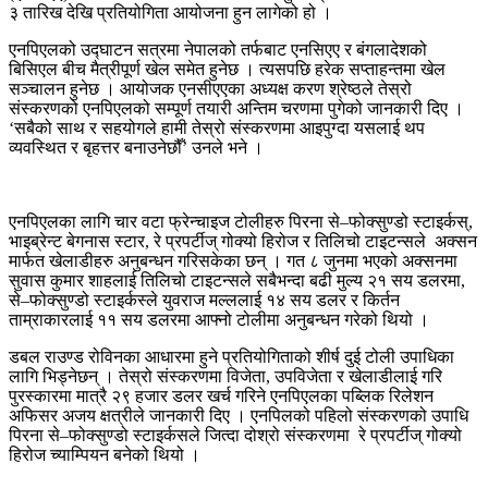
३ तारिख देखि प्रतियोगिता आयोजना हुन लागेको हो ।
एनपिएलको उद्घाटन सत्रमा नेपालको तर्फबाट एनसिएए र बंगलादेशको
बिसिएल बीच मैत्रीपूर्ण खेल समेत हुनेछ । त्यसपछि हरेक सप्ताहन्तमा खेल
सञ्चालन हुनेछ । आयोजक एनसीएएका अध्यक्ष करण श्रेष्ठले तेस्रो
संस्करणको एनपिएलको सम्पूर्ण तयारी अन्तिम चरणमा पुगेको जानकारी दिए ।
‘सबैको साथ र सहयोगले हामी तेस्रो संस्करणमा आइपुग्दा यसलाई थप
व्यवस्थित र बृहत्तर बनाउनेछौँ’ उनले भने ।
एनपिएलका लागि चार वटा फ्रेन्चाइज टोलीहरु पिरना से–फोक्सुण्डो स्टाइर्कस्,
भाइब्रेन्ट बेगनास स्टार, रे प्रपर्टीज् गोक्यो हिरोज र तिलिचो टाइटन्सले अक्सन
मार्फत खेलाडीहरु अनुबन्धन गरिसकेका छन् । गत ८ जुनमा भएको अक्सनमा
सुवास कुमार शाहलाई तिलिचो टाइटन्सले सबैभन्दा बढी मुल्य २१ सय डलरमा,
से–फोक्सुण्डो स्टाइर्कस्ले युवराज मल्ललाई १४ सय डलर र किर्तन
ताम्राकारलाई ११ सय डलरमा आफ्नो टोलीमा अनुबन्धन गरेको थियो ।
डबल राउण्ड रोविनका आधारमा हुने प्रतियोगिताको शीर्ष दुई टोली उपाधिका
लागि भिड्नेछन् । तेस्रो संस्करणमा विजेता, उपविजेता र खेलाडीलाई गरि
पुरस्कारमा मात्रै २९ हजार डलर खर्च गरिने एनपिएलका पब्लिक रिलेशन
अफिसर अजय क्षत्रीले जानकारी दिए । एनपिलको पहिलो संस्करणको उपाधि
पिरना से–फोक्सुण्डो स्टाइर्कसले जित्दा दोश्रो संस्करणमा रे प्रपर्टीज् गोक्यो
हिरोज च्याम्पियन बनेको थियो ।