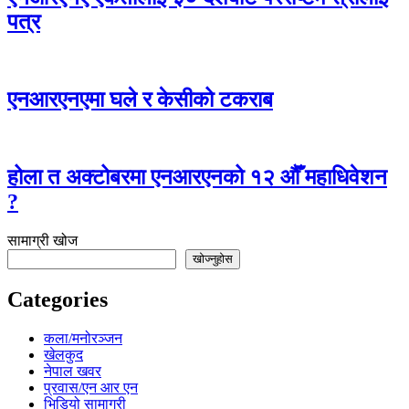
पत्र
एनआरएनएमा घले र केसीको टकराब
होला त अक्टोबरमा एनआरएनको १२ औँ महाधिवेशन
?
सामाग्री खोज
खोज्नुहोस
Categories
कला/मनोरञ्जन
खेलकुद
नेपाल खवर
प्रवास/एन आर एन
भिडियो सामाग्री