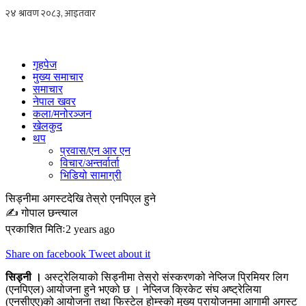
Skip
to
content
गृहपेज
मुख्य समाचार
समाचार
नेपाल खवर
कला/मनोरञ्जन
खेलकुद
थप
प्रवास/एन आर एन
विचार/अन्तर्वार्ता
भिडियो सामाग्री
सिड्नीमा अगस्टदेखि तेस्रो एनपिएल हुने
✍ गोपाल छन्त्याल
प्रकाशित मितिः2 years ago
Share on facebook
Tweet about it
सिड्नी ।
अस्ट्रेलियाको सिड्नीमा तेस्रो संस्करणको नेप्लिज प्रिमियर लिग
(एनपिएल) आयोजना हुने भएको छ । नेप्लिज क्रिकेट संघ अष्ट्रेलिया
(एनसीएए)को आयोजना तथा फिस्टेल होम्स्को मुख्य प्रायोजनमा आगामी अगस्ट