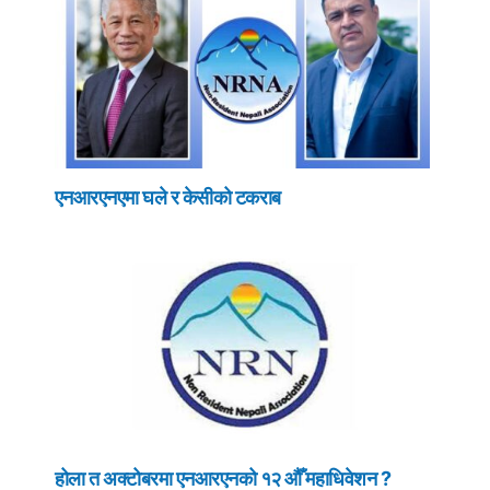
एनआरएनएमा घले र केसीको टकराब
होला त अक्टोबरमा एनआरएनको १२ औँ महाधिवेशन ?