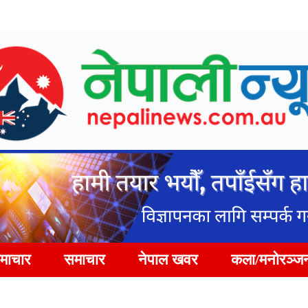
समाचार
समाचार
नेपाल खवर
कला/मनोरञ्ज