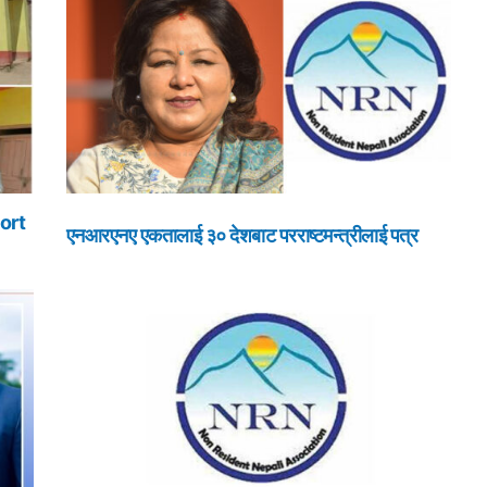
ort
एनआरएनए एकतालाई ३० देशबाट परराष्टमन्त्रीलाई पत्र