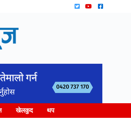
न
खेलकुद
थप