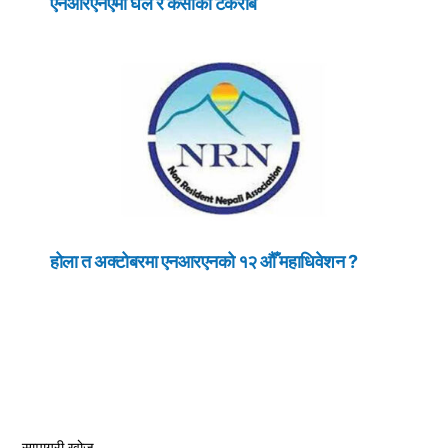
एनआरएनएमा घले र केसीको टकराब
होला त अक्टोबरमा एनआरएनको १२ औँ महाधिवेशन ?
सामाग्री खोज