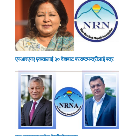
एनआरएनए एकतालाई ३० देशबाट परराष्टमन्त्रीलाई पत्र