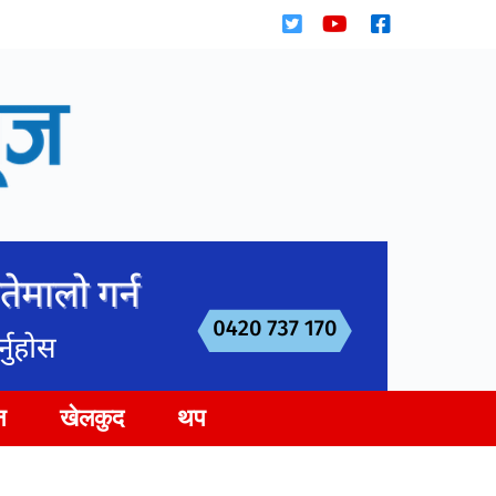
न
खेलकुद
थप