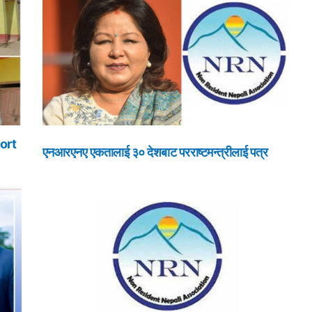
ort
एनआरएनए एकतालाई ३० देशबाट परराष्टमन्त्रीलाई पत्र