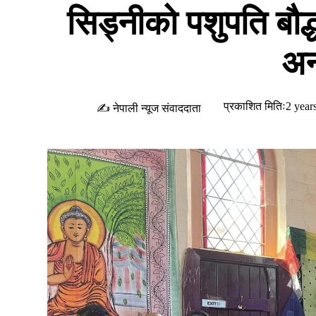
सिड्नीको पशुपति बौद्
अन
प्रकाशित मितिः2 year
✍ नेपाली न्यूज संवाददाता