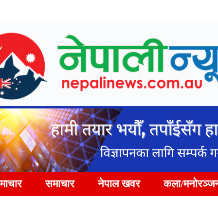
समाचार
समाचार
नेपाल खवर
कला/मनोरञ्ज