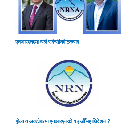
एनआरएनएमा घले र केसीको टकराब
होला त अक्टोबरमा एनआरएनको १२ औँ महाधिवेशन ?