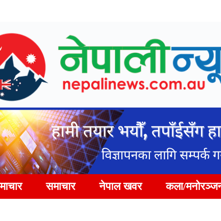
समाचार
समाचार
नेपाल खवर
कला/मनोरञ्ज