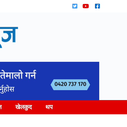
न
खेलकुद
थप