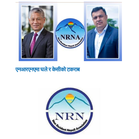
एनआरएनएमा घले र केसीको टकराब