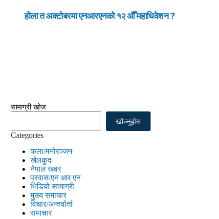
होला त अक्टोबरमा एनआरएनको १२ औँ महाधिवेशन ?
सामाग्री खोज
खोज्नुहोस
Categories
कला/मनोरञ्जन
खेलकुद
नेपाल खवर
प्रवास/एन आर एन
भिडियो सामाग्री
मुख्य समाचार
विचार/अन्तर्वार्ता
समाचार