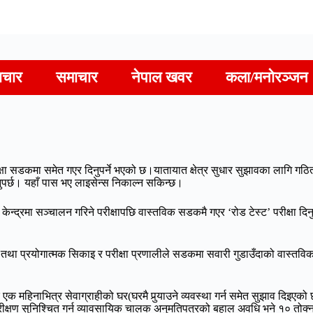
ाचार
समाचार
नेपाल खवर
कला/मनोरञ्जन
षा सडकमा समेत गएर दिनुपर्ने भएको छ।यातायात क्षेत्र सुधार सुझावका लागि गठि
नुपर्छ। यहाँ पास भए लाइसेन्स निकाल्न सकिन्छ।
केन्द्रमा सञ्चालन गरिने परीक्षापछि वास्तविक सडकमै गएर ‘रोड टेस्ट’ परीक्षा दि
क तथा प्रयोगात्मक सिकाइ र परीक्षा प्रणालीले सडकमा सवारी गुडाउँदाको वास्तवि
 र एक महिनाभित्र सेवाग्राहीको घर(घरमै पुर्‍याउने व्यवस्था गर्न समेत सुझाव दिइ
षण सुनिश्चित गर्न व्यावसायिक चालक अनुमतिपत्रको बहाल अवधि भने १० तोक्