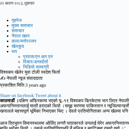
Skip
to
content
गृहपेज
मुख्य समाचार
समाचार
नेपाल खवर
कला/मनोरञ्जन
खेलकुद
थप
प्रवास/एन आर एन
विचार/अन्तर्वार्ता
भिडियो सामाग्री
विश्वकप खेलेर युवा टोली स्वदेश फिर्ता
✍ नेपाली न्यूज संवाददाता
प्रकाशित मितिः3 years ago
Share on facebook
Tweet about it
काठमाडौं ।
दक्षिण अफ्रिकामा भएको यू–१९ विश्वकप क्रिकेटमा भाग लिएर नेपाली ट
अफगानिस्तानलाई मात्रै हराएको थियो ।समूह चरणमा पाकिस्तान र न्यूजिल्यान्डस
खनालले महत्त्वपूर्ण भूमिका निभाएका थिए । देवले प्रतियोगिताका अन्य खेलमा पनि
आज त्रिभुवन विमानस्थलमा ओर्लिए लगत्तै पत्रकारले उनलाई घेरेर अफगानिस्तानसँग 
माथि भरोसा थियो । उसले प्रतियोगिताभरि नै बलिङ र ब्याटिङमा राम्रो गर्‍यो ।’