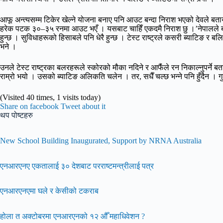
आफू अन्त्यसम्म टिकेर खेल्ने योजना बनाए पनि आउट बन्दा निराश भएको देवले बत
हरेक पटक ३०–३५ रनमा आउट भएँ । यसबाट चाहिँ एकदमै निराश छु ।’नेपालले ब्य
हुन्छ । सुविधाहरूको हिसाबले पनि धेरै हुन्छ । टेस्ट राष्ट्रले कसरी ब्याटिङ र ब
भने ।
उनले टेस्ट राष्ट्रका बलरहरूले स्कोरको मौका नदिने र आफैंंले रन निकाल्नुपर्ने
राम्रो भयो । उसको ब्याटिङ अलिकति चलेन । तर, सधैँ चल्छ भन्ने पनि हुँदैन । गुल
(Visited 40 times, 1 visits today)
Share on facebook
Tweet about it
थप पोष्टहरु
New School Building Inaugurated, Support by NRNA Australia
एनआरएनए एकतालाई ३० देशबाट परराष्टमन्त्रीलाई पत्र
एनआरएनएमा घले र केसीको टकराब
होला त अक्टोबरमा एनआरएनको १२ औँ महाधिवेशन ?