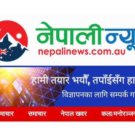
समाचार
समाचार
नेपाल खवर
कला/मनोरञ्ज