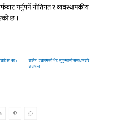
र्फबाट गर्नुपर्ने नीतिगत र व्यवस्थापकीय
एको छ ।
बाटै सम्भव :
बालेन–प्रधानमन्त्री भेट, सुकुम्बासी समाधानबारे
छलफल