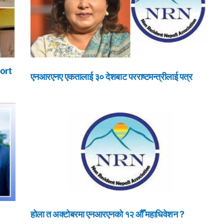
ort
एनआरएनए एकतालाई ३० देशबाट परराष्टमन्त्रीलाई पत्र
होला त अक्टोबरमा एनआरएनको १२ औँ महाधिवेशन ?