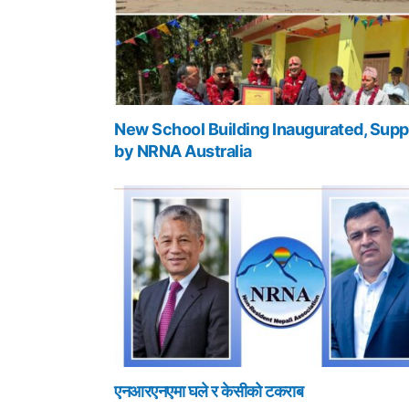
New School Building Inaugurated, Supp
by NRNA Australia
एनआरएनएमा घले र केसीको टकराब