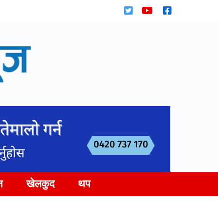
न
खेलकुद
थप