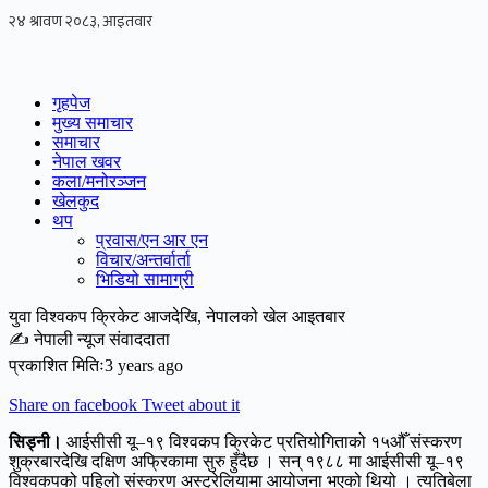
Skip
to
content
गृहपेज
मुख्य समाचार
समाचार
नेपाल खवर
कला/मनोरञ्जन
खेलकुद
थप
प्रवास/एन आर एन
विचार/अन्तर्वार्ता
भिडियो सामाग्री
युवा विश्वकप क्रिकेट आजदेखि, नेपालको खेल आइतबार
✍ नेपाली न्यूज संवाददाता
प्रकाशित मितिः3 years ago
Share on facebook
Tweet about it
सिड्नी।
आईसीसी यू–१९ विश्वकप क्रिकेट प्रतियोगिताको १५औँ संस्करण
शुक्रबारदेखि दक्षिण अफ्रिकामा सुरु हुँदैछ । सन् १९८८ मा आईसीसी यू–१९
विश्वकपको पहिलो संस्करण अस्ट्रेलियामा आयोजना भएको थियो । त्यतिबेला