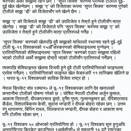
चरणको अर्को समूहमा रहने छन् । ‘सुपर सिक्स’ चरणमा प्रत्येक टोलीले दुई–
दुई खेल खेल्नेछन् । समूह ‘ए’ को विजेताका रूपमा ‘सुपर सिक्स’ चरणमा पुगेको
टोलीले समूह ‘डी’ को विजेतासँग भने खेल्ने छैन ।
समूह ‘ए’ को विजेताले समूह ‘डी’ को उपविजेता र तेस्रो हुने टोलीसँग मात्र
खेल्नेछ । समूह ‘डी’ को विजेताले पनि ‘सुपर सिक्स’ चरणमा समूह ‘ए’ को
उपविजेता र तेस्रो हुने टोलीसँग मात्र प्रतिस्पर्धा गर्नेछ ।
‘सुपर सिक्स’ चरणको खेलपछि दुवै समूहको माथिल्लो स्थानमा रहने दुई–दुई
टोली यू–१९ विश्वकपको १५औँ संस्करणको सेमिफाइनलमा पुग्नेछन् ।
प्रतियोगिताको सेमिफाइनलमा ‘सुपर सिक्स’ चरणको एउटा समूहमा पहिलो
भएको टोलीले अर्को समूहमा दोस्रो भएको टोलीसँग प्रतिस्पर्धा गर्नेछन् ।
त्यसपछि सेमिफाइनल खेलमा विजयी हुने दुवै टोली प्रतियोगिताको फाइनलमा
प्रवेश गर्नेछन् । प्रतियोगिताको फाइनल खेल फेब्रुअरी ११ तारिखमा खेलिने छ
। भारत यू–१९ विश्वकपको साविक विजेता राष्ट्र हो ।
नेपाल क्रिकेट संघ ९क्यान० ले यू–१९ विश्वकपका लागि देव खनालको
कप्तानीमा टोलीको घोषणा गरेको छ । घोषित नेपाली टोलीमा अर्जुन कुमाल,
आकाश त्रिपाठी, दीपकप्रसाद डुम्रे, दुर्गेश गुप्ता, गुल्सनकुमार झा, दीपेशप्रसाद
कँडेल, विशालबिक्रम केसी, सुवास भण्डारी र दीपक बोहरा रहेका छन् । उत्तम
रंगु थापामगर, बिपिन रावल, तिलकराज भण्डारी, दीपक बोहरा र आकाश चन्द
पनि टोलीमा रहेका छन् ।
यू–१९ विश्वकप ५० ओभरको प्रतियोगिता हो । यू–१९ विश्वकप सुरु हुनुअघि
अन्तर्राष्ट्रिय क्रिकेट काउन्सिल ९आईसीसी० ले सहभागी १६ वटै राष्ट्रका