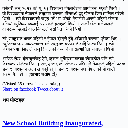
यसैगरी सन् २०१६ को यू–१९ विश्वकप बंगलादेशमा आयोजना भएको थियो ।
यो विश्वकपमा नेपालले समूहगत चरणमा तीनमध्ये दुई खेलमा जित हासिल गरेको
थियो । त्यो विश्वकपको समूह ‘डी’ मा परेको नेपालले आफ्नो पहिलो खेलमा
बलियो न्युजिल्यान्डलाई ३२ रनले हराएको थियो । अर्को खेलमा नेपालले
आयरल्यान्डलाई आठ विकेटले पराजित गरेको थियो ।
त्यो समूहबाट भारत पहिलो र नेपाल दोस्रो हुँदै अघिल्लो चरणमा पुगेका थिए ।
न्युजिल्यान्ड र आयरल्यान्ड भने समूहगत चरणबाटै बाहिरिएका थिए । त्यो
विश्वकपमा नेपालले राजु रिजालको कप्तानीमा सहभागिता जनाएको थियो ।
आरिफ शेख, दीपेन्द्रसिंह ऐरी, कुशल भुर्तेललगायतका खेलाडीले पनि त्यो
विश्वकप खेलेका थिए । सन् २०१६ को संस्करणपछि भने नेपालले पहिलो पटक
यू–१९ विश्वकप खेल्न लागेको हो । यू–१९ विश्वकपमा नेपालको यो आठौँ
सहभागिता हो ।
(साभार रातोपाटी)
(Visited 35 times, 1 visits today)
Share on facebook
Tweet about it
थप पोष्टहरु
New School Building Inaugurated,