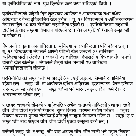
यो प्रतियोगिताको नाम ‘युथ क्रिकेट वल्र्ड कप’ राखिएको थियो ।
प्रतियोगिताको पहिलो दिन शुक्रबार अमेरिका र आयरल्यान्ड तथा दक्षिण
अफ्रिका र वेस्ट इन्डिजबिच खेल हुनेछ । यू–१९ विश्वकपको १५औँ संस्करणमा
नेपालसहित १६ वटा टोलीको सहभागिता रहेको छ । प्रतियोगितामा सहभागी
टोलीलाई चार समूहमा विभाजन गरिएको छ । नेपाल प्रतियोगिताको समूह ‘डी’
मा परेको छ ।
नेपालको समूहमा अफगानिस्तान, न्युजिल्यान्ड र पाकिस्तान पनि परेका छन् ।
यू–१९ विश्वकपमा नेपालले आफ्नो पहिलो खेल जनवरी २१ तारिखमा
न्युजिल्यान्डसँग खेल्नेछ । जनवरी २४ तारिखमा नेपालले पाकिस्तानसँग आफ्नो
दोस्रो खेल खेल्नेछ । नेपालले तेस्रो खेल जनवरी २७ तारिखमा
अफगानिस्तानसँग खेल्नेछ ।
प्रतियोगिताको समूह ‘सी’ मा अस्ट्रेलिया, श्रीलङ्का, जिम्बाबे र नामिबिया
रहेका छन् । समूह ‘बी’ मा आयोजक दक्षिण अफ्रिका, इङ्गल्यान्ड, वेस्ट इन्डिज
र स्कटल्यान्ड रहेका छन् । समूह ‘ए’ मा भने भारत, बङ्गलादेश, अमेरिका र
आयरल्यान्ड परेका छन् ।
समूहगत चरणको खेलको समाप्तिपछि प्रत्येक समूहको माथिल्लो स्थानमा रहने
तीन–तीन टोली प्रतियोगिताको ‘सुपर सिक्स’ चरणमा प्रवेश गर्नेछन् । ‘सुपर
सिक्स’ चरणमा पुगेका टोलीलाई पनि दुई समूहमा विभाजन गरिने छ । समूह ‘ए’ र
समूह ‘डी’ बाट आएका तीन–तीन टोली एउटा समूहमा रहने छन् ।
यसैगरी समूह ‘बी’ र समूह ‘सी’ बाट आएका तीन–तीन टोली भने ‘सुपर सिक्स’