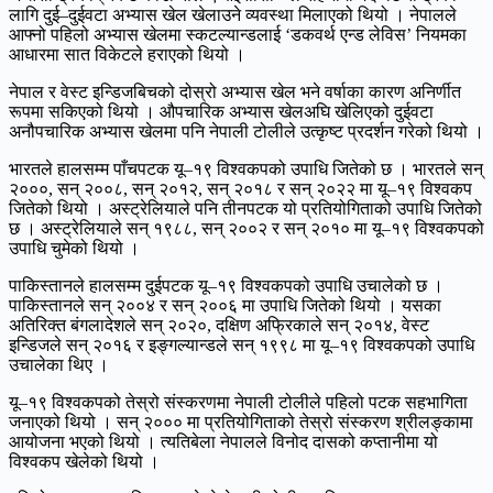
लागि दुई–दुईवटा अभ्यास खेल खेलाउने व्यवस्था मिलाएको थियो । नेपालले
आफ्नो पहिलो अभ्यास खेलमा स्कटल्यान्डलाई ‘डकवर्थ एन्ड लेविस’ नियमका
आधारमा सात विकेटले हराएको थियो ।
नेपाल र वेस्ट इन्डिजबिचको दोस्रो अभ्यास खेल भने वर्षाका कारण अनिर्णीत
रूपमा सकिएको थियो । औपचारिक अभ्यास खेलअघि खेलिएको दुईवटा
अनौपचारिक अभ्यास खेलमा पनि नेपाली टोलीले उत्कृष्ट प्रदर्शन गरेको थियो ।
भारतले हालसम्म पाँचपटक यू–१९ विश्वकपको उपाधि जितेको छ । भारतले सन्
२०००, सन् २००८, सन् २०१२, सन् २०१८ र सन् २०२२ मा यू–१९ विश्वकप
जितेको थियो । अस्ट्रेलियाले पनि तीनपटक यो प्रतियोगिताको उपाधि जितेको
छ । अस्ट्रेलियाले सन् १९८८, सन् २००२ र सन् २०१० मा यू–१९ विश्वकपको
उपाधि चुमेको थियो ।
पाकिस्तानले हालसम्म दुईपटक यू–१९ विश्वकपको उपाधि उचालेको छ ।
पाकिस्तानले सन् २००४ र सन् २००६ मा उपाधि जितेको थियो । यसका
अतिरिक्त बंगलादेशले सन् २०२०, दक्षिण अफ्रिकाले सन् २०१४, वेस्ट
इन्डिजले सन् २०१६ र इङ्गल्यान्डले सन् १९९८ मा यू–१९ विश्वकपको उपाधि
उचालेका थिए ।
यू–१९ विश्वकपको तेस्रो संस्करणमा नेपाली टोलीले पहिलो पटक सहभागिता
जनाएको थियो । सन् २००० मा प्रतियोगिताको तेस्रो संस्करण श्रीलङ्कामा
आयोजना भएको थियो । त्यतिबेला नेपालले विनोद दासको कप्तानीमा यो
विश्वकप खेलेको थियो ।