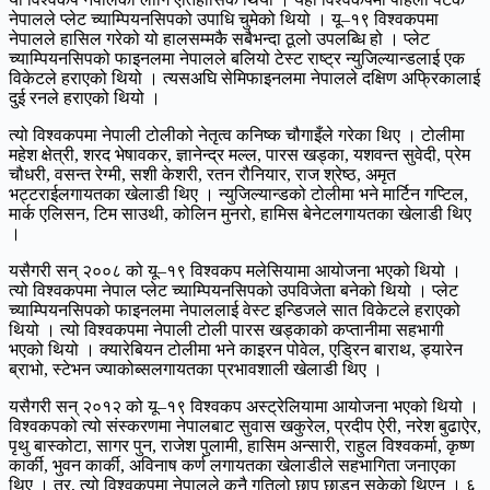
नेपालले प्लेट च्याम्पियनसिपको उपाधि चुमेको थियो । यू–१९ विश्वकपमा
नेपालले हासिल गरेको यो हालसम्मकै सबैभन्दा ठूलो उपलब्धि हो । प्लेट
च्याम्पियनसिपको फाइनलमा नेपालले बलियो टेस्ट राष्ट्र न्युजिल्यान्डलाई एक
विकेटले हराएको थियो । त्यसअघि सेमिफाइनलमा नेपालले दक्षिण अफ्रिकालाई
दुई रनले हराएको थियो ।
त्यो विश्वकपमा नेपाली टोलीको नेतृत्व कनिष्क चौगाइँले गरेका थिए । टोलीमा
महेश क्षेत्री, शरद भेषावकर, ज्ञानेन्द्र मल्ल, पारस खड्का, यशवन्त सुवेदी, प्रेम
चौधरी, वसन्त रेग्मी, सशी केशरी, रतन रौनियार, राज श्रेष्ठ, अमृत
भट्टराईलगायतका खेलाडी थिए । न्युजिल्यान्डको टोलीमा भने मार्टिन गप्टिल,
मार्क एलिसन, टिम साउथी, कोलिन मुनरो, हामिस बेनेटलगायतका खेलाडी थिए
।
यसैगरी सन् २००८ को यू–१९ विश्वकप मलेसियामा आयोजना भएको थियो ।
त्यो विश्वकपमा नेपाल प्लेट च्याम्पियनसिपको उपविजेता बनेको थियो । प्लेट
च्याम्पियनसिपको फाइनलमा नेपाललाई वेस्ट इन्डिजले सात विकेटले हराएको
थियो । त्यो विश्वकपमा नेपाली टोली पारस खड्काको कप्तानीमा सहभागी
भएको थियो । क्यारेबियन टोलीमा भने काइरन पोवेल, एड्रिन बाराथ, ड्यारेन
ब्राभो, स्टेभन ज्याकोब्सलगायतका प्रभावशाली खेलाडी थिए ।
यसैगरी सन् २०१२ को यू–१९ विश्वकप अस्ट्रेलियामा आयोजना भएको थियो ।
विश्वकपको त्यो संस्करणमा नेपालबाट सुवास खकुरेल, प्रदीप ऐरी, नरेश बुढाऐर,
पृथु बास्कोटा, सागर पुन, राजेश पुलामी, हासिम अन्सारी, राहुल विश्वकर्मा, कृष्ण
कार्की, भुवन कार्की, अविनाष कर्ण लगायतका खेलाडीले सहभागिता जनाएका
थिए । तर, त्यो विश्वकपमा नेपालले कुनै गतिलो छाप छाड्न सकेको थिएन । ६