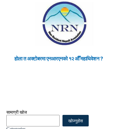
होला त अक्टोबरमा एनआरएनको १२ औँ महाधिवेशन ?
सामाग्री खोज
खोज्नुहोस
Categories