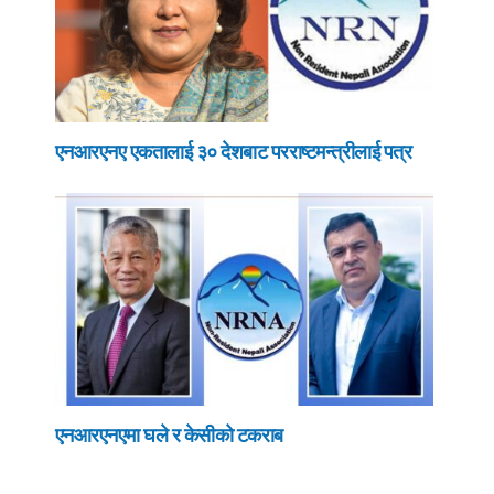
एनआरएनए एकतालाई ३० देशबाट परराष्टमन्त्रीलाई पत्र
एनआरएनएमा घले र केसीको टकराब