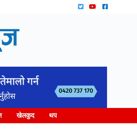
न
खेलकुद
थप