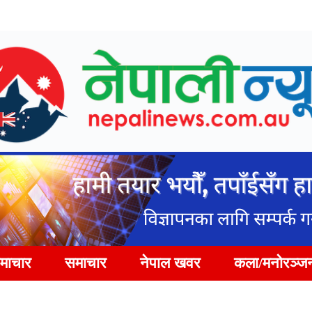
समाचार
समाचार
नेपाल खवर
कला/मनोरञ्ज