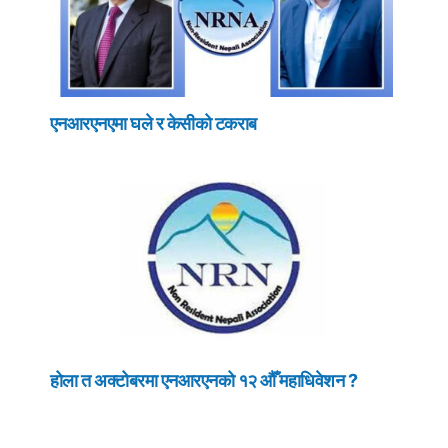
एनआरएनएमा घले र केसीको टकराब
होला त अक्टोबरमा एनआरएनको १२ औँ महाधिवेशन ?